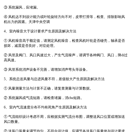
③ 系统漏风，应堵漏。
④ 风机达不到设计能力或叶轮旋转方向不对，皮带打滑等，检查、排除影响风
机出力的因素。天津中央空调
4、室内噪音大于设计要求产生原因及解决方法
① 风机噪音高于额定值，请测定风机噪音，检查风机叶轮是否碰壳，轴承是否
损坏，减震是否良好，对症处理。
② 风管及阀门、风口风速过大，产生气流噪声，请调节各种阀门、风口，降di过
高风速。
③ 风管系统消声设备不完善，请增加消声弯头等设备。
5、系统总送风量与总进风量不符，差值较大产生原因及解决方法
① 风量测量方法与计算不正确，请复查测量与计算数据。
② 系统漏风或气流短路，请检查堵漏，消chu短路。
6、室内气流速度分布不均有死角产生原因及解决方法
① 气流组织设计考虑不周，应根据实测气流分布图，调整送风口位置或增加送
风口数量。
② 送风口风量未调节均匀，不符合设计值，应调节各送风口风量使与设计要求