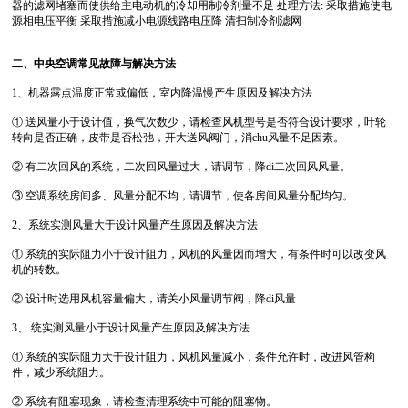
器的滤网堵塞而使供给主电动机的冷却用制冷剂量不足 处理方法: 采取措施使电
源相电压平衡 采取措施减小电源线路电压降 清扫制冷剂滤网
二、中央空调常见故障与解决方法
1、机器露点温度正常或偏低，室内降温慢产生原因及解决方法
① 送风量小于设计值，换气次数少，请检查风机型号是否符合设计要求，叶轮
转向是否正确，皮带是否松弛，开大送风阀门，消chu风量不足因素。
② 有二次回风的系统，二次回风量过大，请调节，降di二次回风风量。
③ 空调系统房间多、风量分配不均，请调节，使各房间风量分配均匀。
2、系统实测风量大于设计风量产生原因及解决方法
① 系统的实际阻力小于设计阻力，风机的风量因而增大，有条件时可以改变风
机的转数。
② 设计时选用风机容量偏大，请关小风量调节阀，降di风量
3、 统实测风量小于设计风量产生原因及解决方法
① 系统的实际阻力大于设计阻力，风机风量减小，条件允许时，改进风管构
件，减少系统阻力。
② 系统有阻塞现象，请检查清理系统中可能的阻塞物。