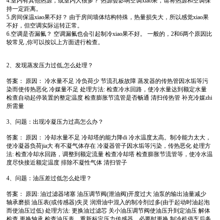
4.室内有其他热源，或室内人很多？ 热源会影响空调xiao果，请将热源和空调保
持一定距离。
5.房间保温xiao果不好？ 由于房间墙体结构特殊，热量损失大，所以感觉xiao果
不好，但空调实际运转正常。
6.空调是否漏氟？ 空调漏氟也会引起制冷xiao果不好。 一般的，2和6两个原因比
较常见 ,你可以按以上方面进行检查。
2、发现蒸发压力过低,怎么处理？
答案： 原因： 冷水量不足 冷负荷少 节流孔板故障 蒸发器的传热管因水垢等污
染而使传热恶化 冷媒量不足 处理方法: 检查冷水回路，使冷水量达到额定水量
检查自动起停装置的整定温度 检查膨胀节流管是否畅通 清扫传热管 补充冷媒zhi
所需量
3、问题：出现冷凝压力过高怎么办？
答案： 原因： 冷却水量不足 冷却塔的能力降di 冷水温度太高。制冷能力太大，
使冷凝器负荷jia大 有不凝气体存在 冷凝器管子因水垢等污染，传热恶化 处理方
法: 检查冷却水回路，调整到额定流量 检查冷却塔 检查膨胀节流管等，使冷水温
度尽快接近额定温度 排除不凝性气体 清扫管子
4、问题：油压差过低怎么处理？
答案： 原因: 油过滤器堵塞 油压调节阀(泄油阀)开度过大 油泵的输出油量减少
轴承磨损 油压表(或传感器)失灵 润滑油中混入的制冷剂过多(由于起动时油起泡
而使油压过低) 处理方法: 更换油过滤芯 关小油压调节阀使油压升到定油压 解体
检查 更换轴承 检查油压表，重新标定压力传感器，必要时更换 制冷机停车后务